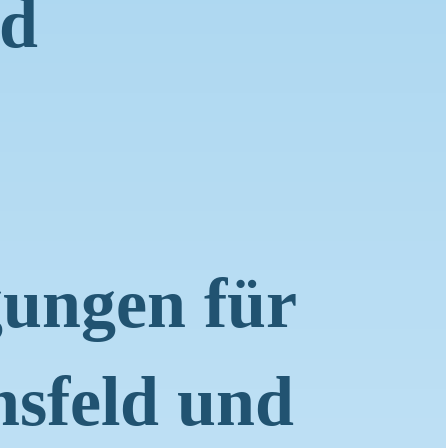
ld
ungen für
sfeld und