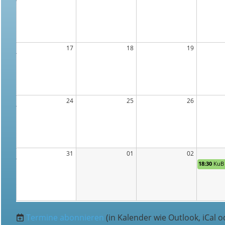
17
18
19
24
25
26
31
01
02
18:30
KuB 
Termine abonnieren
(in Kalender wie Outlook, iCal 