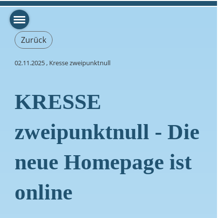
Zurück
02.11.2025
, Kresse zweipunktnull
KRESSE
zweipunktnull - Die
neue Homepage ist
online