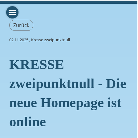
Zurück
02.11.2025
, Kresse zweipunktnull
KRESSE
zweipunktnull - Die
neue Homepage ist
online